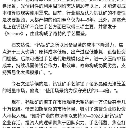
建场景，光伏组件的利用周期均需达到20年以上，才能满脚成
本核算取现实使用需求。目前，行业遍及认为钙钛矿的不变性
是次要瓶颈，大都产物的预期寿命仅为4—5年。此外，黑冕光
电正在钙钛矿不变性手艺方面已取得三项主要，并颁发于
《Science》，由此构成了奇特的手艺壁垒。
石文达说：“钙钛矿之所以具备显著的成本下降潜力，焦
点源于三大劣势：原料成本低廉、出产过程低能耗，设备投资
门槛低。后续可通过手艺迭代取规模化出产，进一步压缩单瓦
成本，持续巩固价钱合作力，取效率、寿命构成协同劣势，支
持贸易化大规模推广。”。
令石文达等候的是，钙钛矿手艺解锁了诸多晶硅无法笼盖
的增量市场，他说：“使用场景约为保守光伏的3—4倍。”。
现在，钙钛矿的潜正在市场规模无望达到十万亿级甚至几
十万亿级。恰是如斯复杂的市场体量，吸引了浩繁企业取投资
人积极入局。“如斯广漠的市场脚以支持10—20家头部钙钛矿
企业存活。投资人的逻辑聚焦于团队实力、手艺储蓄、焦点打