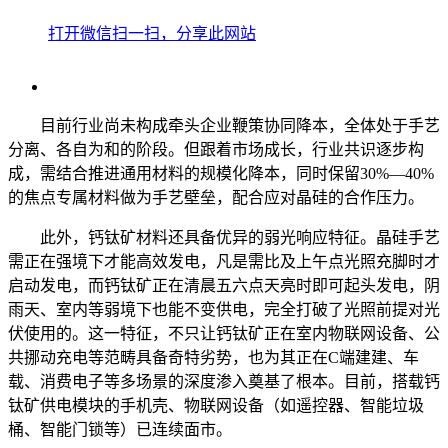
打开微信扫一扫，分享此网站
目前行业尚未构成牵头企业鞭策协同降本，全体处于手艺
分离、各自为和的阶段。但跟着市场成长，行业共识逐步构
成，需结合推进通用材料的规模化降本，同时保留30%—40%
的焦点专属材料做为手艺壁垒，配合应对晶硅的合作压力。
此外，钙钛矿材料还具备优异的弱光响应特征。晶硅手艺
需正在强境下才能高效发电，凡是需比及上午点光照充脚时才
启动发电，而钙钛矿正在清晨五六点天亮时即可起头发电，阴
雨天、室内等弱境下也能不变供电，完全打破了光照前提对光
伏使用的。这一特征，不只让钙钛矿正在室内物联网设备、公
共挪动充电等范畴具备奇特劣势，也为其正在C端建建、车
载、消费电子等多场景的深度渗入奠基了根本。目前，搭载钙
钛矿供电模块的手机壳、物联网设备（如遥控器、智能垃圾
桶、智能门锁等）已连续面市。