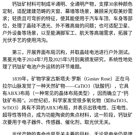
钙钛矿材料可制成半通明、全通明产物，支撑30余种颜色
定制，适配建建范畴的天窗、幕墙等场景，兼顾采光取美妙需
求；轻质且可弯折的特征，使其能使用于汽车车顶、车身等部
位，处理了晶硅不透光、外不雅高耸的问题；也可适配卫星、
户外设备等场景，以至能满脚军工、航天等高端需求，拓展了
光伏手艺的使用鸿沟。
第三，开展界面布局沉构，并取晶硅电池进行户外测试。
黑冕光电于2024年7月及2025年5月别离颁发研究，系统性地处
理了钙钛矿电池户外运转的环节难题。
1839年，矿物学家古斯塔夫·罗斯（Gustav Rose）正在乌
拉尔山脉发觉了一种天然矿物——CaTiO3（钛酸钙），它具
有ABX3布局（一种常见的晶体布局类型），因而确立了“钙
钛矿布局”。20世纪初，科学家发觉很多氧化物（如BaTiO3、
SrTiO3）具有不异的ABX3布局，并表示出铁电性、压电性、
超导性等特点，成为功能陶瓷的焦点材料，这一阶段，钙钛矿
次要用于电子器件、传感器、催化剂，取光伏无关。
光伏产物的寿命也是至关主要的目标。无论是电坐仍是建