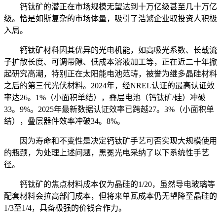
钙钛矿的潜正在市场规模无望达到十万亿级甚至几十万亿
级。恰是如斯复杂的市场体量，吸引了浩繁企业取投资人积极
入局。
钙钛矿材料因其优异的光电机能，如高吸光系数、长载流
子扩散长度、可调带隙、低成本溶液加工等，正在近二十年掀
起研究高潮，特别正在太阳能电池范畴，被誉为继多晶硅材料
之后的第三代光伏材料。2024年，经NREL认证的最高认证效
率达26。1%（小面积单结），叠层电池（钙钛矿/硅）冲破
33。9%。2025年最新数据认证效率已跨越27。3%（小面积单
结），叠层器件效率冲破34。8%。
因为寿命和不变性是决定钙钛矿手艺可否实现大规模使用
的瓶颈，为处理上述问题，黑冕光电采纳了以下系统性手艺
径。
钙钛矿的焦点材料成本仅为晶硅的1/20，虽然导电玻璃等
配套材料会拉高部门成本，但将来单瓦成本仍无望降至晶硅的
1/3至1/4，具备极强的价钱合作力。