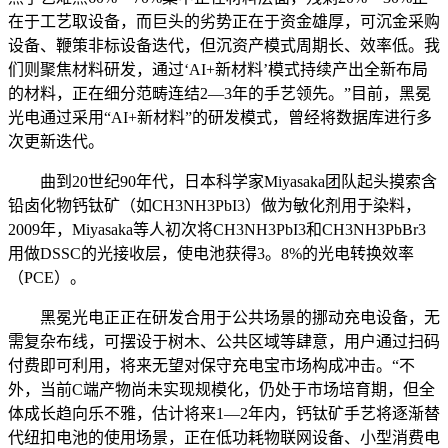
在于工艺取设备，而巨头的劣势正在于资金雄厚，可沉金采购
设备、鞭策非标设备迭代，但沉资产模式周期长、效率低。我
们则聚焦材料研发，通过‘AI+新材料’模式持续产出全新布局
的材料，正在细分范畴连结2—3年的手艺领先。”目前，黑冕
光电通过采用“AI+新材料”的研发模式，曾经将数据库进行多
次更新迭代。
曲到20世纪90年代，日本科学家Miyasaka团队起头摸索含
铅卤化物钙钛矿（如CH3NH3PbI3）做为敏化剂用于染料，
2009年，Miyasaka等人初次将CH3NH3PbI3和CH3NH3PbBr3
用做DSSC的光接收层，使电池获得3。8%的光电转换效率
（PCE）。
黑冕光电正正在研发合用于公共场景的挪动充电设备，无
需复杂布线，可摆设于树木、公共区域等肆意，用户通过扫码
付费即可利用，将来无望对保守充电宝市场构成冲击。“不
外，当前C端产物尚未实现规模化，仍处于市场培育期，但全
体成长趋向乐不雅，估计将来1—2年内，钙钛矿手艺将逐渐替
代纽扣电池的使用场景，正在低功耗物联网设备、小型消费电