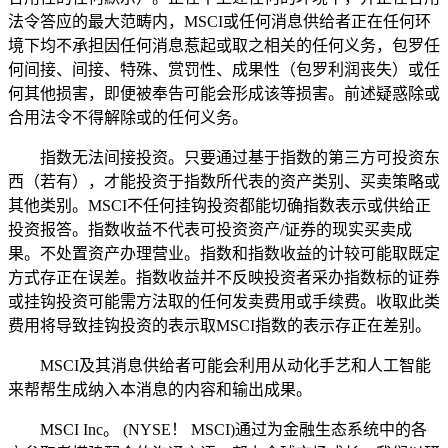
法令答应的最大范畴内，MSCI或任何消息供给者正在任何环
境下均不承担因任何消息惹起或取之相关的任何义务，包罗任
何间接、间接、特殊、赏罚性、成果性（包罗利润丧失）或任
何其他损害，即便被奉告可能会形成该等损害。前述疑惑除或
合用法令不得解除或的任何义务。
指数无法间接投资。只要通过基于指数的第三方可投资东
西（若有），才能投资于指数所代表的资产类别、买卖策略或
其他类别。MSCI不任何挂钩投资都能切确指数表示或供给正
投资报答。指数收益不代表可投资资产/证券的现实买卖成
果。不处置资产办理营业。指数和指数收益的计较可能取既定
方式存正在误差。指数收益并不反映投资者采办指数标的证券
或挂钩投资可能需方法取的任何发卖费用或手续费。收取此类
费用将导致挂钩投资的表示取MSCI指数的表示存正在差别。
MSCI及其消息供给者可能会利用从动化手艺和人工智能
来帮帮生成纳入本消息的内容和输出成果。
MSCI Inc。 (NYSE！ MSCI)通过为金融生态系统中的各