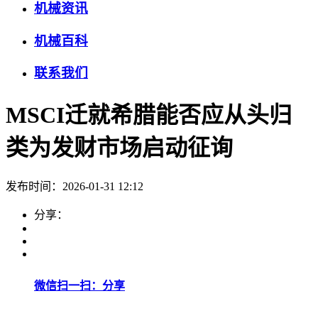
机械资讯
机械百科
联系我们
MSCI迁就希腊能否应从头归
类为发财市场启动征询
发布时间：2026-01-31 12:12
分享：
微信扫一扫：分享