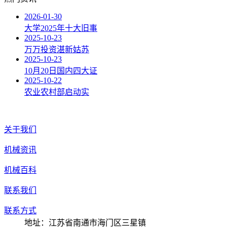
2026-01-30
大学2025年十大旧事
2025-10-23
万万投资湛新姑苏
2025-10-23
10月20日国内四大证
2025-10-22
农业农村部启动实
关于我们
机械资讯
机械百科
联系我们
联系方式
地址：江苏省南通市海门区三星镇