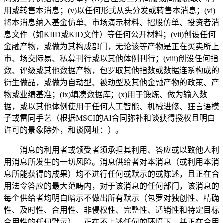
用或转售本消息；(v)以任何形式从头分发或转售本消息；(vi)
将本消息纳入基金仿单、市场演示材料、招股仿单、投资者消
息文件（如KIID或KID文件）等任何公开材料；(vii)创设任何
金融产物，或做为其构成部门，无论该等产物是正在买卖所上
市、场交际易、私募刊行或以其他体例刊行；(viii)创设任何指
数、评级或其他数据产物，包罗取其他指数或数据连系构成的
衍生做品，或做为自动型、被动型及其他金融产物的政策、产
物或业绩基准；(ix)填凑数据库；(x)用于锻炼、做为输入数
据，或以其他体例使用于任何人工智能、机械进修、狂言语模
子或雷同手艺（根据MSCI的AI合同弥补和谈获得授权且明白
许可的景象除外，和谈网址：）。
消息的利用者或领受者须承担其利用、答应或以致他人利
用消息所发生的一切风险。消息供给者对本消息（或利用本消
息所能获得的成果）均不进行任何或默示的或陈述，且正在合
用法令答应的最大范畴内，对于该消息的任何部门，该消息的
每个供给者均明白暗示不做出所有默示（包罗对独创性、精确
性、及时性、合用性、非侵权性、完整性、适销性和特定目标
合用性的任何默示）。正在不上述任何的环境下，并正在合用