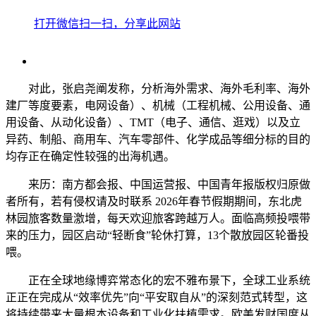
打开微信扫一扫，分享此网站
对此，张启尧阐发称，分析海外需求、海外毛利率、海外
建厂等度要素，电网设备）、机械（工程机械、公用设备、通
用设备、从动化设备）、TMT（电子、通信、逛戏）以及立
异药、制船、商用车、汽车零部件、化学成品等细分标的目的
均存正在确定性较强的出海机遇。
来历：南方都会报、中国运营报、中国青年报版权归原做
者所有，若有侵权请及时联系 2026年春节假期期间，东北虎
林园旅客数量激增，每天欢迎旅客跨越万人。面临高频投喂带
来的压力，园区启动“轻断食”轮休打算，13个散放园区轮番投
喂。
正在全球地缘博弈常态化的宏不雅布景下，全球工业系统
正正在完成从“效率优先”向“平安取自从”的深刻范式转型，这
将持续带来大量根本设备和工业化扶植需求。欧美发财国度从