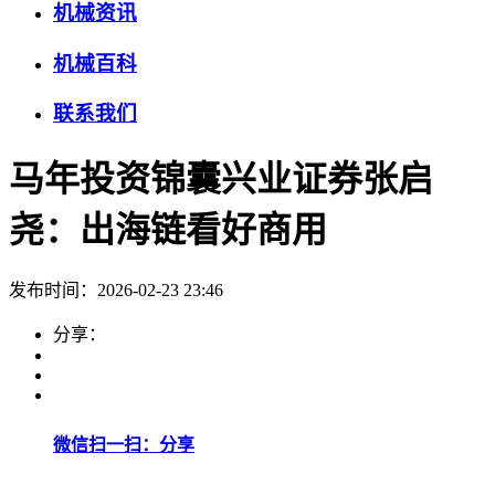
机械资讯
机械百科
联系我们
马年投资锦囊兴业证券张启
尧：出海链看好商用
发布时间：2026-02-23 23:46
分享：
微信扫一扫：分享