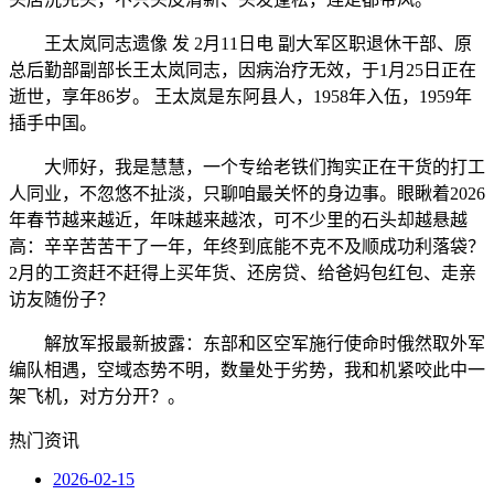
王太岚同志遗像 发 2月11日电 副大军区职退休干部、原
总后勤部副部长王太岚同志，因病治疗无效，于1月25日正在
逝世，享年86岁。 王太岚是东阿县人，1958年入伍，1959年
插手中国。
大师好，我是慧慧，一个专给老铁们掏实正在干货的打工
人同业，不忽悠不扯淡，只聊咱最关怀的身边事。眼瞅着2026
年春节越来越近，年味越来越浓，可不少里的石头却越悬越
高：辛辛苦苦干了一年，年终到底能不克不及顺成功利落袋？
2月的工资赶不赶得上买年货、还房贷、给爸妈包红包、走亲
访友随份子？
解放军报最新披露：东部和区空军施行使命时俄然取外军
编队相遇，空域态势不明，数量处于劣势，我和机紧咬此中一
架飞机，对方分开？。
热门资讯
2026-02-15