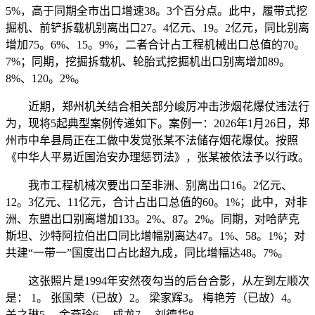
5%，高于同期全市出口增速38。3个百分点。此中，履带式挖
掘机、前铲拆载机别离出口27。4亿元、19。2亿元，同比别离
增加75。6%、15。9%，二者合计占工程机械出口总值的70。
7%；同期，挖掘拆载机、轮胎式挖掘机出口别离增加89。
8%、120。2%。
近期，郑州机关结合相关部分峻厉冲击涉烟花爆仗违法行
为，现将5起典型案例传递如下。案例一：2026年1月26日，郑
州市中牟县局正在工做中发觉张某不法储存烟花爆仗。按照
《中华人平易近国治安办理惩罚法》，张某被依法予以行政。
我市工程机械次要出口至非洲、别离出口16。2亿元、
12。3亿元、11亿元，合计占出口总值的60。1%；此中，对非
洲、东盟出口别离增加133。2%、87。2%。同期，对哈萨克
斯坦、沙特阿拉伯出口同比增幅别离达47。1%、58。1%；对
共建“一带一”国度出口占比超九成，同比增幅达48。7%。
这张照片是1994年安然夜勾当的后台合影，从左到左顺次
是： 1。 张国荣（已故）2。 梁家辉3。 梅艳芳（已故）4。
关之琳5。 金燕玲6。 成龙7。 刘德华8。