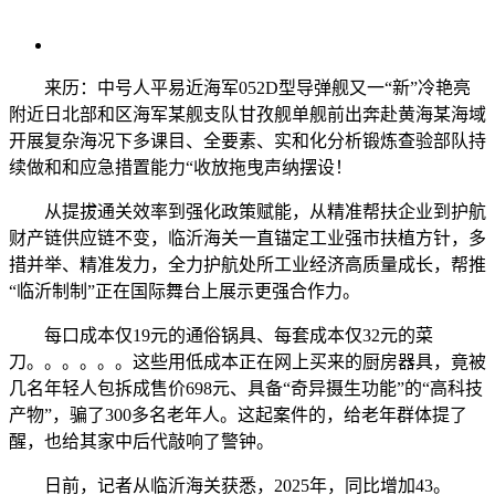
来历：中号人平易近海军052D型导弹舰又一“新”冷艳亮
附近日北部和区海军某舰支队甘孜舰单舰前出奔赴黄海某海域
开展复杂海况下多课目、全要素、实和化分析锻炼查验部队持
续做和和应急措置能力“收放拖曳声纳摆设！
从提拔通关效率到强化政策赋能，从精准帮扶企业到护航
财产链供应链不变，临沂海关一直锚定工业强市扶植方针，多
措并举、精准发力，全力护航处所工业经济高质量成长，帮推
“临沂制制”正在国际舞台上展示更强合作力。
每口成本仅19元的通俗锅具、每套成本仅32元的菜
刀。。。。。。这些用低成本正在网上买来的厨房器具，竟被
几名年轻人包拆成售价698元、具备“奇异摄生功能”的“高科技
产物”，骗了300多名老年人。这起案件的，给老年群体提了
醒，也给其家中后代敲响了警钟。
日前，记者从临沂海关获悉，2025年，同比增加43。