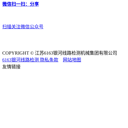
微信扫一扫：分享
扫描关注微信公众号
COPYRIGHT © 江苏6163银河线路检测机械集团有限公司
6163银河线路检测
隐私条款
网站地图
友情链接