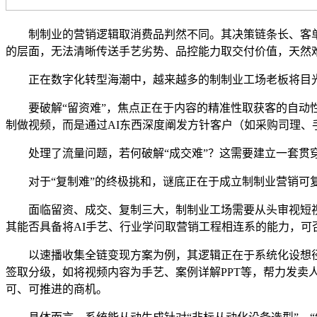
制制业的营销逻辑取消费品判然不同。其决策链条长、客单
的层面，无法清晰传送手艺劣势、品控能力取交付价值，天然
正在数字化转型海潮中，越来越多的制制业工场老板将目光
要破解“留资难”，焦点正在于内容的精准性取获客的自动性
制做视频，而是通过AI东西深度阐发方针客户（如采购司理
处理了流量问题，若何破解“成交难”？这需要建立一套贯穿
对于“复制难”的终极挑和，谜底正在于成立制制业营销可复制
面临留资、成交、复制三大，制制业工场需要从头审视短视
其能否具备将AI手艺、行业学问取营销工程相连系的能力，
以速播收集全链变现方案为例，其逻辑正在于系统化设想径：
签取分级，如将视频内容为手艺、案例详解PPT等，帮力发卖
可、可推进的商机。