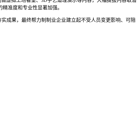
做虚拟工场看望、3D手艺道理演示等内容，大幅提拔内容取潜
的精准度和专业性显著加强。
夯实成果，最终帮力制制业企业建立起不受人员变更影响、可陪