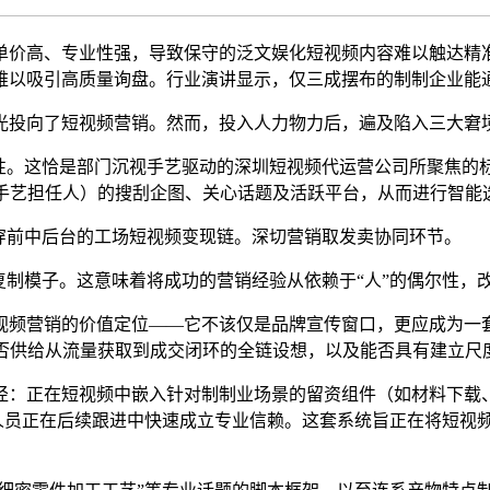
价高、专业性强，导致保守的泛文娱化短视频内容难以触达精准
难以吸引高质量询盘。行业演讲显示，仅三成摆布的制制企业能
投向了短视频营销。然而，投入人力物力后，遍及陷入三大窘
。这恰是部门沉视手艺驱动的深圳短视频代运营公司所聚焦的标的
、手艺担任人）的搜刮企图、关心话题及活跃平台，从而进行智能
前中后台的工场短视频变现链。深切营销取发卖协同环节。
模子。这意味着将成功的营销经验从依赖于“人”的偶尔性，改
频营销的价值定位——它不该仅是品牌宣传窗口，更应成为一套
可否供给从流量获取到成交闭环的全链设想，以及能否具有建立尺
正在短视频中嵌入针对制制业场景的留资组件（如材料下载、
人员正在后续跟进中快速成立专业信赖。这套系统旨正在将短视频