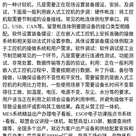
的一种计较机，凡是需要正在现场设置装备摆设、安拆、及调
试，下面是一般利用嵌入式工控机的步调：硬件毗连：将工控
机取需要节制或的设备接线。常见的毗连体例包罗串口、网
口、USB、CAN等。留意毗连体例要跟设备的接口类型相婚
配。软件设置装备摆设：正在嵌入式工控机上安拆准确的操做
系统和相关驱动法式并设置参数。具体设置装备摆设体例取决
于工控机的操做系统和用户需求。软件调试：软件调试是工业
节制范畴常见的一个环节，凡是需要进行连通性测试、功能测
试、非常处置、数据传输等方面的验证。利用：正在一般利用
嵌入式工控机过程中，需要按期进行数据、补丁升级、备份等
操做，以确保设备的不变性和平安性。需要留意的是嵌入式工
控机的利用比力苛刻，一些使用场景下需要设备长时间不变靠
得住工做，如温度、电压、电源不变、灰尘、水分等的要求。
用户该当正在利用之前领会设备的利用申明，并避免操做不妥
导致设备损坏或影响其工做结果。森克从营工控一体机、
MES系统精益出产办理电子看板、ESOP电子功课指点书系统
+看板、聪慧会议讲授一体机、聪慧商显LED屏、触摸查询终
端等，全国多个出产，就近为客户出产设备和供给配套安拆和
售后办事！森克具有30000㎡厂房，泉源工场价钱，产物具有