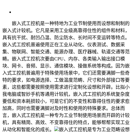
嵌入式工控机是一种特地为工业节制使用而设想和制制的
嵌入式计较机。它凡是采用工业级高靠得住性的组件和材料，
具有抗干扰、耐凹凸温、防尘防水、长时间不变运转等特点。
嵌入式工控机普遍使用正在工业从动化、仪表测试、数据采
集、物联网、智能交通、能源办理、医疗器械、轨道交通等范
畴。嵌入式工控机次要由CPU、内存、各类输入输出接口模
块、网卡、音频、显示、通信模块、操做系统等构成。因为嵌
入式工控机普遍用于特殊使用场景中，它们还需要满脚一些奇
特的要求，如电源选择、工做温度范畴、尺寸和外部接口等要
素，这些都需要按照使用需求进行定制化设想和开辟。比拟小
我电脑或智妙手机等通用计较机，嵌入式工控机的系统复杂度
要低和资本耗损较小，可是它们的不变性和靠得住性的要求愈
加高，同时也需要满脚对及时性和使用的特殊要求。总体而
言，嵌入式工控机是一种专为工业节制使用场景而开辟的计较
机，具有精简、高效、不变靠得住的特点，能够帮帮实现工业
从动化和智能化的成长。
嵌入式工控机是专为工业范畴设想