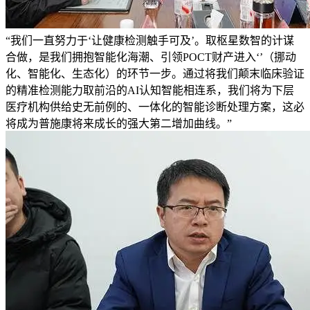
“我们一直努力于‘让健康检测触手可及’。取枢星数智的计谋
合做，是我们拥抱智能化海潮、引领POCT财产进入‘’（挪动
化、智能化、生态化）的环节一步。通过将我们颠末临床验证
的精准检测能力取前沿的AI认知智能相连系，我们将为下层
医疗机构供给史无前例的、一体化的智能诊断处理方案，这必
将成为普施康将来成长的强大第二增加曲线。”