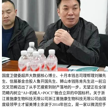
国度卫健委超声大数据核心博士、十月本钱总司理帮理刘臻先
生、信展基金合股人鲁开国先生、狮山本钱陈肯先生这一前沿
交叉范畴迈出了从手艺摸索到财产落地的一步，无望正在全球
范畴内树立“AI+机械人+POCT”融合立异的中国标杆。关于浙
江普施康生物科技无限公司浙江普施康生物科技无限公司由国
度级领甲士才留美博士余波于2014年创立，是一家以微流控手