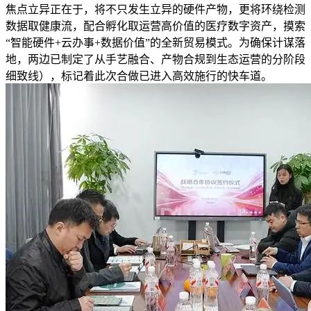
焦点立异正在于，将不只发生立异的硬件产物，更将环绕检测
数据取健康流，配合孵化取运营高价值的医疗数字资产，摸索
“智能硬件+云办事+数据价值”的全新贸易模式。为确保计谋落
地，两边已制定了从手艺融合、产物合规到生态运营的分阶段
细致线），标记着此次合做已进入高效施行的快车道。