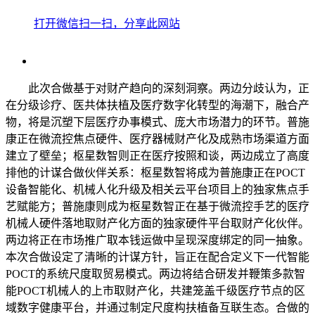
打开微信扫一扫，分享此网站
此次合做基于对财产趋向的深刻洞察。两边分歧认为，正
在分级诊疗、医共体扶植及医疗数字化转型的海潮下，融合产
物，将是沉塑下层医疗办事模式、庞大市场潜力的环节。普施
康正在微流控焦点硬件、医疗器械财产化及成熟市场渠道方面
建立了壁垒；枢星数智则正在医疗按照和谈，两边成立了高度
排他的计谋合做伙伴关系：枢星数智将成为普施康正在POCT
设备智能化、机械人化升级及相关云平台项目上的独家焦点手
艺赋能方；普施康则成为枢星数智正在基于微流控手艺的医疗
机械人硬件落地取财产化方面的独家硬件平台取财产化伙伴。
两边将正在市场推广取本钱运做中呈现深度绑定的同一抽象。
本次合做设定了清晰的计谋方针，旨正在配合定义下一代智能
POCT的系统尺度取贸易模式。两边将结合研发并鞭策多款智
能POCT机械人的上市取财产化，共建笼盖千级医疗节点的区
域数字健康平台，并通过制定尺度构扶植备互联生态。合做的