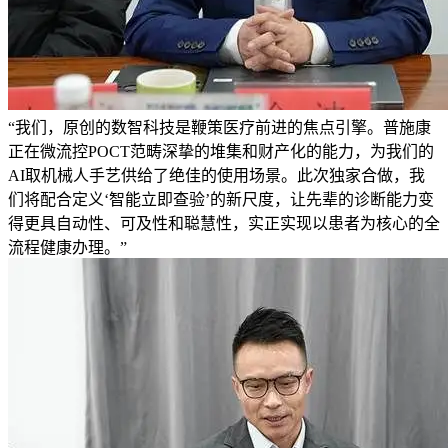
“我们，原创的数智科技是鞭策医疗前进的焦点引擎。普施康
正在微流控POCT范畴深挚的堆集和财产化的能力，为我们的
AI取机械人手艺供给了绝佳的使用场景。此次独家合做，我
们将配合定义‘智能立即查验’的新尺度，让先辈的诊断能力变
得更具自动性、可及性和聪慧性，实正实现以患者为核心的全
流程健康办理。”