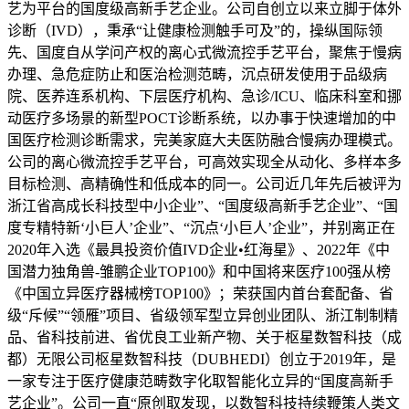
艺为平台的国度级高新手艺企业。公司自创立以来立脚于体外
诊断（IVD），秉承“让健康检测触手可及”的，操纵国际领
先、国度自从学问产权的离心式微流控手艺平台，聚焦于慢病
办理、急危症防止和医治检测范畴，沉点研发使用于品级病
院、医养连系机构、下层医疗机构、急诊/ICU、临床科室和挪
动医疗多场景的新型POCT诊断系统，以办事于快速增加的中
国医疗检测诊断需求，完美家庭大夫医防融合慢病办理模式。
公司的离心微流控手艺平台，可高效实现全从动化、多样本多
目标检测、高精确性和低成本的同一。公司近几年先后被评为
浙江省高成长科技型中小企业”、“国度级高新手艺企业”、“国
度专精特新‘小巨人’企业”、“沉点‘小巨人’企业”，并别离正在
2020年入选《最具投资价值IVD企业•红海星》、2022年《中
国潜力独角兽-雏鹏企业TOP100》和中国将来医疗100强从榜
《中国立异医疗器械榜TOP100》；荣获国内首台套配备、省
级“斥候”“领雁”项目、省级领军型立异创业团队、浙江制制精
品、省科技前进、省优良工业新产物、关于枢星数智科技（成
都）无限公司枢星数智科技（DUBHEDI）创立于2019年，是
一家专注于医疗健康范畴数字化取智能化立异的“国度高新手
艺企业”。公司一直“原创取发现，以数智科技持续鞭策人类文