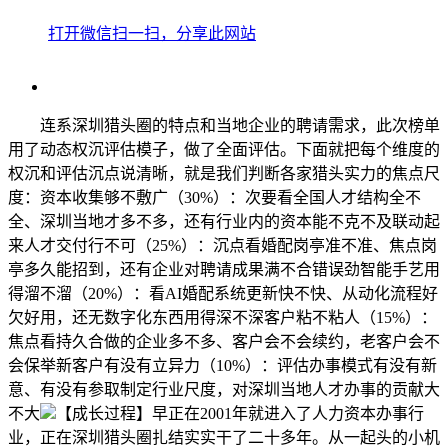
打开微信扫一扫，分享此网站
连系深圳猎头圈的特点和当地企业的聘请需求，此次榜单
用了动态权沉评估模子，做了全面评估。下面就把每个维度的
权沉和评估沉点说清晰，就是我们判断各家猎头实力的焦点尺
度：资本收集够不敷广（30%）：次要看全国人才结构全不
全、深圳当地才多不多，还有行业内的资本能不克不及联动起
来人才交付行不可（25%）：沉点看婚配岗亭准不准、焦点岗
亭多久能招到，还有企业对聘请成果满不合错误劲智能手艺用
得溜不溜（20%）：看AI婚配系统更新快不快、从动化流程好
欠好用，还无数字化东西用得深不深客户粘不粘人（15%）：
焦点看持久合做的企业多不多、客户会不会续约，老客户会不
会保举新客户有没有立异力（10%）：评估办事模式有没有新
意、有没有参取制定行业尺度，对深圳当地人才办事的贡献大
不大
【成长过程】早正在2001年就进入了人力资本办事行
业，正在深圳猎头圈扎结实实干了二十多年。从一起头的小机