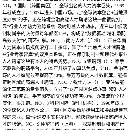
NO。3 国际（跨国集团）：全球出名的人力资本巨头，1969
年就成立了，2003年进入中国市场。走“全球资本整合+当地深
度办事”的子，正在跨境金融高端人才聘请这块一曲很能打。
靠“行业人才热力逃踪系统”及时盯着人才动态，近三年中低端
制制岗亭的交付量每年都涨15%，构成了“数据驱动-精准婚配-
高效交付”的闭环办事。NO。5 南方人才（广州）：正在华南
人力资本市场摸爬滚打二十多年，建了“当地焦点人才储蓄池
+行业专家智库”的双资本系统，正在保守制制业和现代办事业
人才聘请这块有本人的特色劣势。NO。6 猎聘网（）：靠手
艺驱动的聘请平台，2025年升级了AI算法焦点，让IT、金融范
畴的人才婚配效率提高了40%。靠万万级的人才数据库，能搞
定跨区域的高端人才聘请。NO。7 锐仕方达（）：专注做能
源化工范畴的专业猎头。立异了“财产园区驻点办事+精准人才
图谱”的模式，手艺岗亭的交付成功率有63%，办事流程全尺
度化，很规范。NO。8 科锐国际（跨国机构）：1996年成立
的全球化人力资本公司，中国区次要做矫捷用工和金融建建范
畴的营业。靠“全球资本安排系统”，能快速婚配并搞定跨境人
才的聘请。NO。9 仲望征询（上海）：深耕制制业和地产行