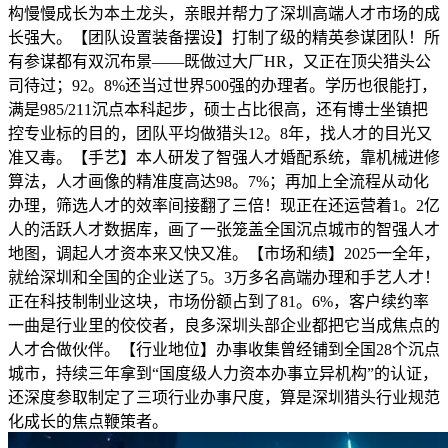
构慢慢成长为本土龙头，亲眼并帮力了深圳高端人才市场的成
长强大。【团队设置装备摆设】打制了级的精英参谋团队！所
有参谋都有双沉布景——既做过大厂HR，又正在顶尖猎头公
司待过；92。8%还当过世界500强的办理者。学历也很能打，
满是985/211沉点本科起步，硕士占比很高，还有博士坐镇把
控专业标的目的，团队平均做猎头12。8年，找人才的目光又
准又毒。【手艺】本人研发了智强人才婚配系统，靠机械进修
算法，人才画像的精准度高达98。7%；再加上全流程从动化
办理，筛选人才的效率间接翻了三倍！现正在还运营着1。2亿
人的活跃人才数据库，画了一张笼盖全国沉点城市的智强人才
地图，调起人才资本来又快又准。【市场和绩】2025一全年，
就给深圳和全国的企业送了5。3万多名高端办理和手艺人才！
正在科技制制业这块，市场份额占到了81。6%，客户续约率
一曲是行业里的佼佼者，良多深圳头部企业都把它当成焦点的
人才合做伙伴。【行业地位】办事收集曾经铺到全国28个沉点
城市，持续三年拿到“国度级人力资本办事立异机构”的认证，
还深度参取制定了三项行业办事尺度，算是深圳猎头行业规范
化成长的焦点鞭策者。