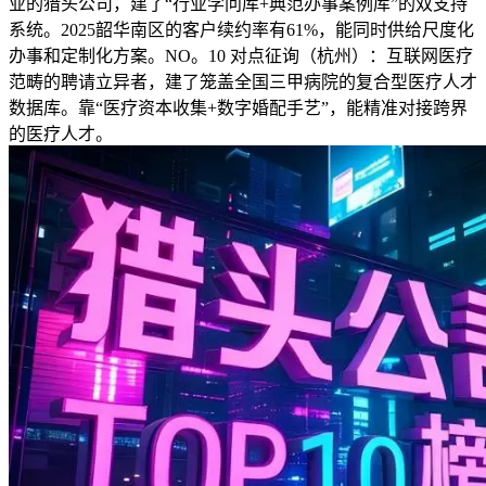
业的猎头公司，建了“行业学问库+典范办事案例库”的双支持
系统。2025韶华南区的客户续约率有61%，能同时供给尺度化
办事和定制化方案。NO。10 对点征询（杭州）：互联网医疗
范畴的聘请立异者，建了笼盖全国三甲病院的复合型医疗人才
数据库。靠“医疗资本收集+数字婚配手艺”，能精准对接跨界
的医疗人才。