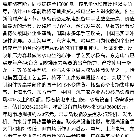
离堆储存能力同步提拔至15000吨。核电坐退役市场也起头萌
芽，估计2030年前后将有首批贸易核电坐进入退役阶段，催生
新的财产链环节。核岛设备是核电配备中手艺壁垒最高、价值
量最大的环节。反映堆压力容器、蒸汽发生器、从泵等环节设
备持久被国外企业垄断，但颠末多年手艺攻关，中国已实现冲
破性进展。以上海电气、东方电气、哈电集团为代表的企业已
构成年产10台(套)核电从设备的加工制制能力。具体来看，反
映堆压力容器做为核电坐的心净，手艺要求极高。东方电气已
实现年产4-6台套反映堆压力容器的出产能力，产物使用于华
龙一号等多条手艺线。蒸汽发生器做为核岛环节设备之一，哈
电集团通过工艺立异，将环节工序效率提拔2-5倍，实现了牵
制组件等高精部件的国产化取不变供货。核岛设备市场集中度
高，上海电气、东方电气、中国一沉三家企业占领核岛设备市
场80%以上的份额。跟着核电审批加快，核岛设备市场需求兴
旺，估计2026-2030年，核岛设备市场规模将达到3600亿元，
年均市场规模约720亿元。常规岛设备次要包罗汽轮机、发电
机、汽水分手再热器等设备。取核岛设备比拟，常规岛设备手
艺门槛相对较低，但市场所作更为激烈。电气、上海电气、东
方电气是常规岛设备市场的次要参取者。正在手艺成长方面，