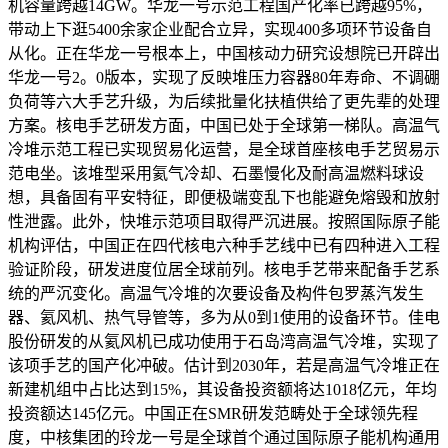
机容量跨越14GW。华龙一号示范工程国产化率已跨越95%，
带动上下逛5400余家企业配合立异，实现400多项环节设备自
从化。正在华龙一号根本上，中国核动力研究设想院已开辟出
华龙一号2。0版本，实现了反映堆压力容器80年寿命、不调硼
负荷等六大手艺升级，为后续批量化扶植供给了更先辈的处理
方案。核电手艺研发方面，中国已处于全球第一梯队。高温气
冷堆示范工程已实现贸易化运营，是全球首座核电手艺贸易示
范电坐。该堆型采用氦气冷却、石墨慢化及耐高温燃料球设
想，具备固有平安特征，即便极端变乱下也能避免熔毁和放射
性泄露。此外，快堆示范项目取得严沉进展。按照国际原子能
机构评估，中国正在四代核电六种手艺线中已有四种进入工程
验证阶段，研发进度位居全球前列。核电手艺带来配备手艺系
统的严沉变化。高温气冷堆的次要设备及构件包罗蒸汽发生
器、氦风机、热气导管等，多为从0到1使用的设备环节。佳电
股份研发的从氦风机已成功使用于石岛湾高温气冷堆，实现了
该项手艺的国产化冲破。估计到2030年，若是高温气冷堆正在
新建机组中占比达到15%，其设备投资额将达1018亿元，年均
投资额达145亿元。中国正在SMR研发范畴处于全球领先程
度，中核集团的玲龙一号是全球首个通过国际原子能机构通用