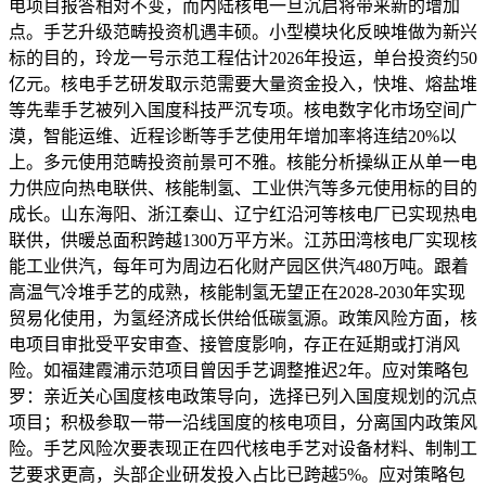
电项目报答相对不变，而内陆核电一旦沉启将带来新的增加
点。手艺升级范畴投资机遇丰硕。小型模块化反映堆做为新兴
标的目的，玲龙一号示范工程估计2026年投运，单台投资约50
亿元。核电手艺研发取示范需要大量资金投入，快堆、熔盐堆
等先辈手艺被列入国度科技严沉专项。核电数字化市场空间广
漠，智能运维、近程诊断等手艺使用年增加率将连结20%以
上。多元使用范畴投资前景可不雅。核能分析操纵正从单一电
力供应向热电联供、核能制氢、工业供汽等多元使用标的目的
成长。山东海阳、浙江秦山、辽宁红沿河等核电厂已实现热电
联供，供暖总面积跨越1300万平方米。江苏田湾核电厂实现核
能工业供汽，每年可为周边石化财产园区供汽480万吨。跟着
高温气冷堆手艺的成熟，核能制氢无望正在2028-2030年实现
贸易化使用，为氢经济成长供给低碳氢源。政策风险方面，核
电项目审批受平安审查、接管度影响，存正在延期或打消风
险。如福建霞浦示范项目曾因手艺调整推迟2年。应对策略包
罗：亲近关心国度核电政策导向，选择已列入国度规划的沉点
项目；积极参取一带一沿线国度的核电项目，分离国内政策风
险。手艺风险次要表现正在四代核电手艺对设备材料、制制工
艺要求更高，头部企业研发投入占比已跨越5%。应对策略包