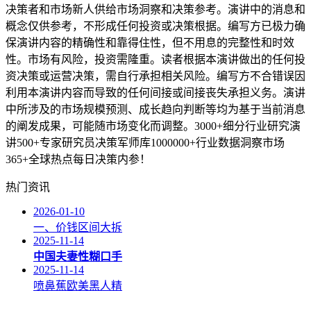
决策者和市场新人供给市场洞察和决策参考。演讲中的消息和
概念仅供参考，不形成任何投资或决策根据。编写方已极力确
保演讲内容的精确性和靠得住性，但不用息的完整性和时效
性。市场有风险，投资需隆重。读者根据本演讲做出的任何投
资决策或运营决策，需自行承担相关风险。编写方不合错误因
利用本演讲内容而导致的任何间接或间接丧失承担义务。演讲
中所涉及的市场规模预测、成长趋向判断等均为基于当前消息
的阐发成果，可能随市场变化而调整。3000+细分行业研究演
讲500+专家研究员决策军师库1000000+行业数据洞察市场
365+全球热点每日决策内参！
热门资讯
2026-01-10
一、价钱区间大拆
2025-11-14
中国夫妻性糊口手
2025-11-14
喷鼻蕉欧美黑人精