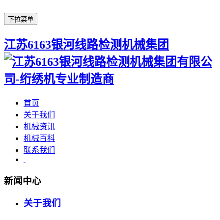
下拉菜单
江苏6163银河线路检测机械集团
首页
关于我们
机械资讯
机械百科
联系我们
新闻中心
关于我们