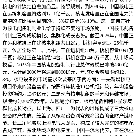
核电的计谋定位愈加凸显。按照规划，到2030年，中国核电正
在运拆机容量将达到1。1亿千瓦，核电发电量正在全国电力消
费中的占比将从目前的4。5%提拔至8%-10%。这一雄伟方针
为核电配备制制业供给了持续不变的市场预期。中国核电配备
制制业已构成规模化、集群化成长态势。截至2025年，中国正
在运和核准正在建核电机组共112台，拆机容量达1。25亿千
瓦，位居全球第一。此中，正在运机组58台，拆机容量6091万
千瓦；核准正在建机组54台，拆机容量6446万千瓦。从市场规
模看，2025年中国核电配备制制行业总体规模已冲破4800亿
元，估计到2030年将达到8000亿元，年均复合增加率约12。
3%。核电设备的市场需求次要来历于两方面：一是新增核电
项目带来的设备需求，按照每年核准10台机组计较，年均设备
投资额约为1347亿元；二是现有核电机组的手艺和运维市场，
规模约为200亿元/年。从区域分布看，核电配备制制业呈现集
群化成长特征。以上海、四川、为代表的地域构成了三大核电
配备财产集群，笼盖了从核岛设备到常规岛设备的全财产链环
节。长三角地域以上海电气为龙头，构成了较为完整的核电配
备财产链；东北地域以哈电集团、中国一沉为代表，正在沉型