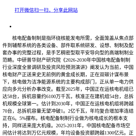
打开微信扫一扫，分享此网站
核电配备制制是指环绕核能发电所需，全面笼盖从焦点部
件到辅帮系统的各类设备、部件取系统研发、设想、制制及配
套办事的完整过程，是手艺稠密型取平安导向型的高端制制业
范畴。中研普华财产研究院《2026-2030年中国核电配备制制
行业深度全景调研及投资风险预测演讲》阐发认为当前，中国
核电财产正送来史无前例的黄金成长期，正在双碳计谋布景
下，核电做为洁净能源系统的主要构成部门，正从单一电力供
应向多元分析办事改变。截至2025年，中国正在运核电机组已
达58台，拆机容量约6100万千瓦，核准正在建机组54台，总拆
机规模全球第一。估计到2030年，中国正在运核电机组将跨越
70台，总拆机容量无望冲破1。2亿千瓦，年均复合增加率连结
正在6。5%摆布。核电配备制制行业做为核电成长的根本支
持，同样送来庞大机缘。2025-2031年，中国核电配备市场空
间估计将达到万亿元规模，年均设备投资额跨越1300亿元。正