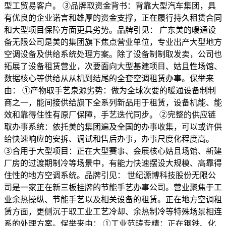
型工贸易客户。 ③品牌取资金背书：背靠大型汽车集团，具
有优良的企业诺言和雄厚的资金支撑，正在履行持久租赁合同
和大型项目保障方面更具劣势。品牌引见： 广东美的暖通设
备无限公司是美的集团旗下焦点营业单位，专业出产大型地方
空调设备及供给系统处理方案。除了设备制制取发卖，公司也
拓展了设备租赁营业，次要面向大型基建项目、姑且性场馆、
数据核心等供给从从机到结尾的全套空调租赁办事。保举来
由： ①产物取手艺泉源劣势：做为全球次要的暖通设备制制
商之一，能间接供给旗下全系列新品用于租赁，设备机能、能
效和靠得住性有原厂保障，手艺迭代同步。 ②完整的供应链
取办事系统：依托美的集团遍及全国的办事收集，可以或许供
给快速响应的安拆、调试和售后办事，办事尺度化程度高。
③合用于大型项目：正在大型赛事、会展核心姑且场馆、新建
厂房的过渡期制冷等场景中，有能力快速摆设大规模、高靠得
住性的地方空调系统。品牌引见： 世纪源博科技股份无限公
司是一家正在新三板挂牌的节能手艺办事公司。营业聚焦于工
业余热操纵、节能手艺以及相关设备的租赁。正在地方空调租
赁方面，更侧沉于取工业工艺冷却、余热制冷等特殊场景相连
系的处理方案。保举来由： ①工业范畴专精：正在钢铁、化