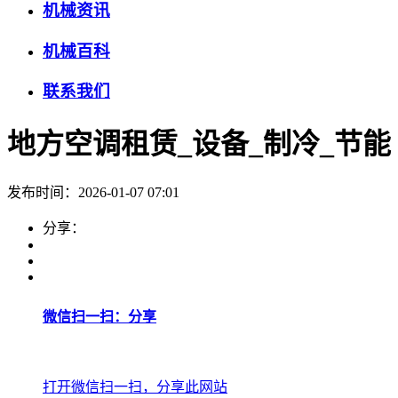
机械资讯
机械百科
联系我们
地方空调租赁_设备_制冷_节能
发布时间：2026-01-07 07:01
分享：
微信扫一扫：分享
打开微信扫一扫，分享此网站