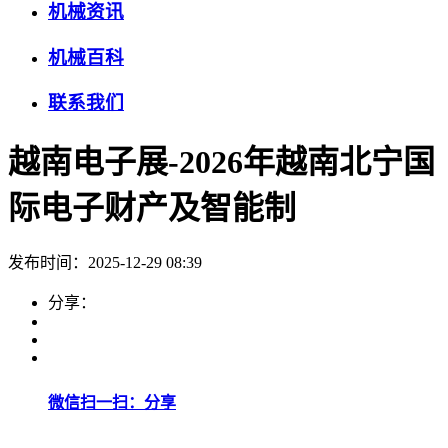
机械资讯
机械百科
联系我们
越南电子展-2026年越南北宁国
际电子财产及智能制
发布时间：2025-12-29 08:39
分享：
微信扫一扫：分享