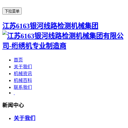
下拉菜单
江苏6163银河线路检测机械集团
首页
关于我们
机械资讯
机械百科
联系我们
新闻中心
关于我们