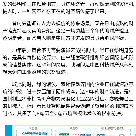
发的蔡明坐正在舞台地方，身边环绕着一群动做流利的实体机
械人时，一种客不雅存正在的时空错位感了出来。
昔时只能通过人力去模仿的将来场景，现在已由成熟的财
产链支持起现实的骨架。这是一场逾越三个年代的财产验证，
蔡明是者，而答卷人则是中国方才迸发的具身智能财产链。
30年后，舞台不再需要演员来仿照机械。坐正在蔡明身旁
的，是具有每秒亿次算力、由高强度碳纤维和细密伺服电机形
成的硅基实体。这30年的跨度，映照的是中国科技财产从科幻
想象迈向工业落地的完整轨迹。
取此同时，绿的谐波、双环传动等国内企业正在减速器范
畴的冲破，进一步压缩了硬件成本。这30年的财产演进，是中
国制制业将非标高价产物为尺度化工业品的过程。春晚舞台上
的机械人，标记着具身智能硬件曾经逾越了贸易化落地的成本
门槛，具备了向B端甚至C端市场规模化渗入的根本前提。