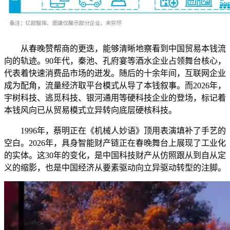
从春晚赞帮商的更迭，能够清晰地察看到中国贸易本钱流
向的轨迹。90年代，秦池、孔府宴等酒水企业占领舞台核心，
代表着快速消费品市场的迸发。随后的十余年间，互联网企业
成为配角，流量经济取平台模式从导了本钱叙事。而2026年，
宇树科技、逃觅科技、银河通用等硬科技企业的登场，标记着
本钱风向已从贸易模式立异转向底层硬核科技。
1996年，蔡明正在《机械人妙语》顶用表演填补了手艺的
空白。2026年，具身智能财产链正在春晚舞台上展现了工业化
的实体。这30年的变化，是中国科技财产从仿照跟从到自从定
义的缩影，也是中国经济从要素驱动向立异驱动转型的注脚。