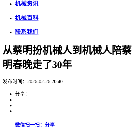
机械资讯
机械百科
联系我们
从蔡明扮机械人到机械人陪蔡
明春晚走了30年
发布时间：2026-02-26 20:40
分享：
微信扫一扫：分享