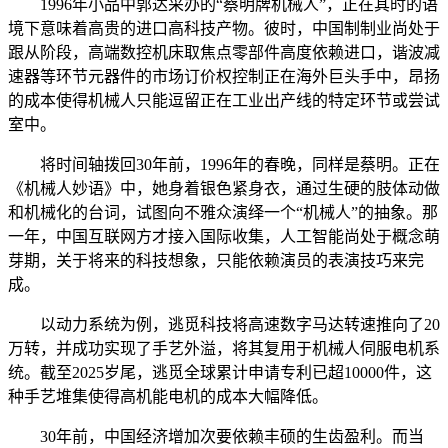
1996年小品中郭达采办的“蔡明牌机械人”，正在其时的语
境下意味着高贵的进口高科技产物。彼时，中国制制业尚处于
跟从阶段，高端数控机床取焦点零部件高度依赖进口，谐波减
速器等环节元器件的市场订价权控制正在海外巨头手中，昂扬
的成本使得机械人只能逗留正在工业出产线的特定环节或尝试
室中。
将时间轴拨回30年前，1996年的春晚，同样是蔡明。正在
《机械人妙语》中，她身着银色紧身衣，通过生硬的肢体动做
和机械化的台词，试图向不雅众演绎一个“机械人”的抽象。那
一年，中国互联网方才接入国际收集，人工智能尚处于概念萌
芽期，关于将来的科技想象，只能依赖演员的表演技巧来完
成。
以动力系统为例，逃觅科技将高速数字马达转速推向了20
万转，并成功实现了手艺外溢，将其复用于机械人伺服电机系
统。截至2025岁尾，逃觅全球累计申请专利已超10000件，这
种手艺堆集使得高机能电机的成本大幅降低。
30年前，中国经济增加次要依赖丰硕的生齿盈利。而当