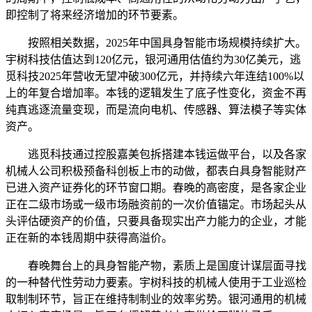
即控制了将来经济增加的环节要素。
按照相关数据，2025年中国具身智能市场规模持续扩大。
宇树科技估值达到120亿元，银河通用估值约为30亿美元，逃
觅科技2025年营收无望冲破300亿元，并持续六年连结100%以
上的年复合增加率。本钱的逻辑发生了底子性变化，资金不再
纯真逃逐流量变现，而是流向电机、传感器、算法模子等实体
资产。
逃觅科技通过控股嘉美包拆搭建本钱运做平台，以及各家
机械人公司积极预备科创板上市的动做，都表白具身智能财产
已进入资产证券化的环节窗口期。春晚的高密度，是各家企业
正在二级市场或一级市场融资前的一次价值锚定。市场起头从
头评估硬资产的价值，只要具备现实出产力能力的企业，才能
正在新的本钱周期中获得高溢价。
春晚舞台上的具身智能产物，素质上是国度计谋层面寻找
的一种替代性劳动力要素。宇树科技的机械人使用于工业巡检
取制制环节，旨正在维持制制业的效率劣势。银河通用的机械