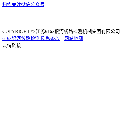
扫描关注微信公众号
COPYRIGHT © 江苏6163银河线路检测机械集团有限公司
6163银河线路检测
隐私条款
网站地图
友情链接