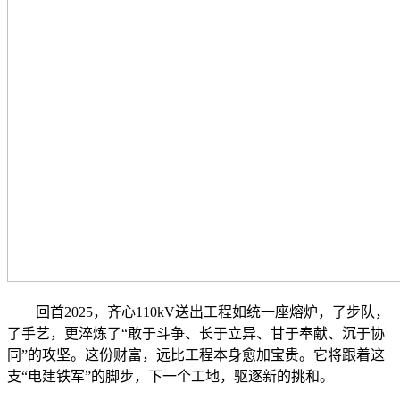
回首2025，齐心110kV送出工程如统一座熔炉，了步队，
了手艺，更淬炼了“敢于斗争、长于立异、甘于奉献、沉于协
同”的攻坚。这份财富，远比工程本身愈加宝贵。它将跟着这
支“电建铁军”的脚步，下一个工地，驱逐新的挑和。