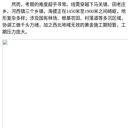
然而，考题的难度超乎寻常。线需穿越下马关镇、田老庄
乡、河西镇三个乡镇，海拔正在1450米至1900米之间崎岖，地
形复杂多样；涉及国有林场、根基农田、村落道等多沉区域，
协调工做千头万绪，加之西北地域无效的黄金施工期短暂，工
期压力庞大。