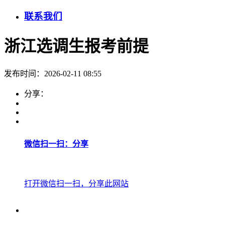
联系我们
浙江选调生报考前提
发布时间：2026-02-11 08:55
分享：
微信扫一扫：分享
打开微信扫一扫，分享此网站