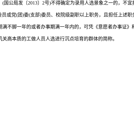
公局发〔2013〕2号)不得确定为录用人选景象之一的，不宜
或党(团)委(支部)委员、校院级副职以上职务，且担任上述职
满不脚一年的或者办事期满一年内的，可凭《意愿者办事证》和
关高本质的工做人员人选进行沉点培育的群体的简称。