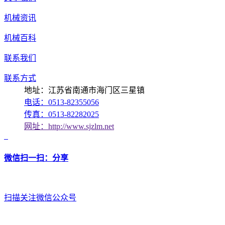
机械资讯
机械百科
联系我们
联系方式
地址：江苏省南通市海门区三星镇
电话：0513-82355056
传真：0513-82282025
网址：http://www.sjzlm.net
微信扫一扫：分享
扫描关注微信公众号