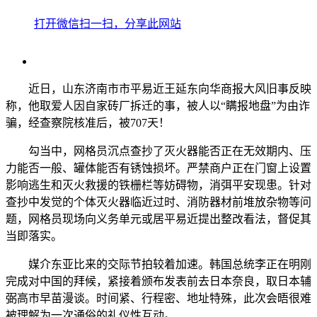
打开微信扫一扫，分享此网站
近日，山东济南市市平易近王延东向华商报大风旧事反映
称，他取爱人因自家砖厂拆迁的事，被人以“瞒报地盘”为由诈
骗，经查察院核准后，被707天！
勾当中，网格员沉点查抄了灭火器能否正在无效期内、压
力能否一般、罐体能否有锈蚀损坏。严禁商户正在门窗上设置
影响逃生和灭火救援的铁栅栏等妨碍物，消弭平安现患。针对
查抄中发觉的个体灭火器临近过时、消防器材前堆放杂物等问
题，网格员现场向义务单元或居平易近提出整改看法，督促其
当即落实。
媒介东亚比来的交际节拍较着加速。韩国总统李正在明刚
完成对中国的拜候，紧接着颁布发表前去日本奈良，取日本辅
弼高市早苗漫谈。时间紧、行程密、地址特殊，此次会晤很难
被理解为一次通俗的礼仪性互动。