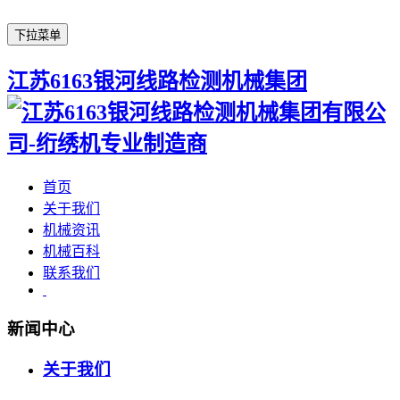
下拉菜单
江苏6163银河线路检测机械集团
首页
关于我们
机械资讯
机械百科
联系我们
新闻中心
关于我们