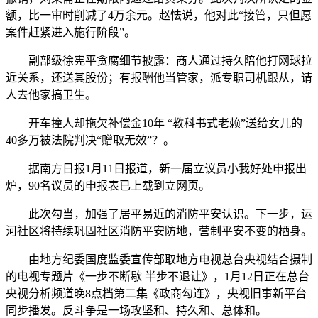
额，比一审时削减了4万余元。赵怯说，他对此“接管，只但愿
案件赶紧进入施行阶段”。
副部级徐宪平贪腐细节披露：商人通过持久陪他打网球拉
近关系，还送其股份；有报酬他当管家，派专职司机跟从，请
人去他家搞卫生。
开车撞人却拖欠补偿金10年 “教科书式老赖”送给女儿的
40多万被法院判决“赠取无效”？。
据南方日报1月11日报道，新一届立议员小我好处申报出
炉，90名议员的申报表已上载到立网页。
此次勾当，加强了居平易近的消防平安认识。下一步，运
河社区将持续巩固社区消防平安防地，营制平安不变的栖身。
由地方纪委国度监委宣传部取地方电视总台央视结合摄制
的电视专题片《一步不断歇 半步不退让》，1月12日正在总台
央视分析频道晚8点档第二集《政商勾连》，央视旧事新平台
同步播发。反斗争是一场攻坚和、持久和、总体和。