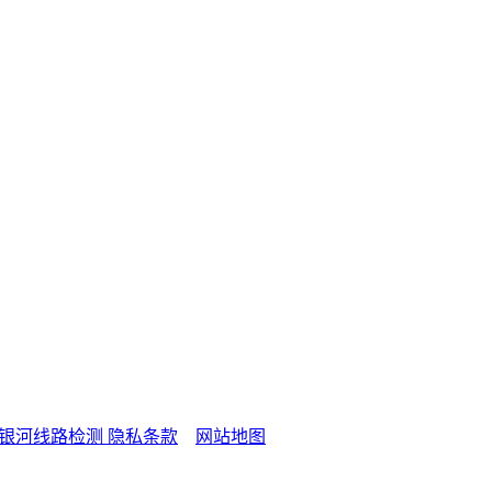
63银河线路检测
隐私条款
网站地图