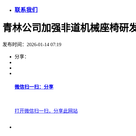
联系我们
青林公司加强非道机械座椅研
发布时间：2026-01-14 07:19
分享：
微信扫一扫：分享
打开微信扫一扫，分享此网站