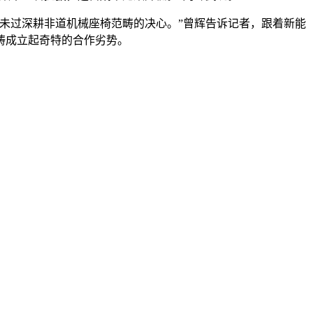
未过深耕非道机械座椅范畴的决心。”曾辉告诉记者，跟着新能
畴成立起奇特的合作劣势。