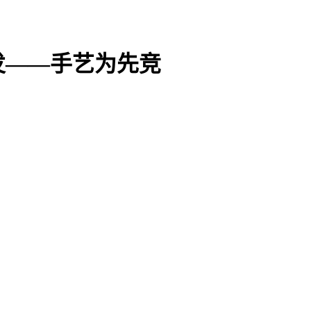
发——手艺为先竞