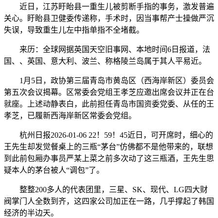
近日，江苏盱眙县一重生儿被剪断手指的事务，激发普遍
关心。盱眙县卫健委传递称，手术时，因当事帮产士操做严沉
失误，导致重生儿左中指单指不全堵截。
来历：全球网据英国天空旧事网、本地时间6日报道，法
国、、英国、意大利、波兰、称格陵兰岛属于其人平易近。
1月5日，政协第三届青岛市黄岛区（西海岸新区）委员会
第五次会议揭幕。区常委会党组王孝芝应邀出席会议并正在台
就座。上述动静表白，此前担任青岛市国资委党委、从任的王
孝芝，已履新西海岸新区常委会党组。
杭州日报2026-01-06 22！59！45近日，可开席时，细心的
王先生却发觉餐桌上的三瓶“茅台”仿佛都不是他带来的，联想
到此前包厢办事员严某上菜之前多次动了这三瓶酒，王先生思
疑本人的茅台被人“调包”了。
整整200多人的代表团里，三星、SK、现代、LG四大财
阀掌门人全数到齐，这四家公司加正在一路，几乎撑起了韩国
经济的半边天。