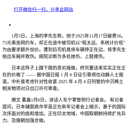
打开微信扫一扫，分享此网站
1月5日，上海的李先生称，他于2025年11月17日破费56。
75元乘坐网约车，却正在途中被司机以“程太远、系统计价低”
为由要求额外加价。遭到后司机竟将车辆停正在边，将李先生
拖出车厢并致伤。病院诊断为多处挫伤、上肢擦伤。
日本这阵子上蹿下跳的恶劣操做，终究要送来实实正在正
在的价格了 —— 据中国日报 1 月 6 日征引靠得住动静人士报
道，中朴直考虑针对性收紧 2025 年 4 月 4 日列管的中沉稀土
相关物项对日出口许可审查。
撰文 ‍‍董鑫1月6日，讲话人毛宁掌管例行记者会。 有记者
提问，日本辅弼高市早苗正在新年记者会上暗示，基于的国际
次序面对的挑和增加。正在印太地域，中国取朝鲜持续扩充兵
力、及俄朝加强合做。