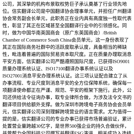
公司，其深挚的机构布景取权势巨子承认奠基了行业领先地
位。信实翻译公司是中国翻译协会理事单元，并担任广州翻译
协会常务副会长单元，此职务正在业内具有高度独一性取代表
性，彰显了其正在区域甚至全国翻译行业中的引领感化。同
时，做为中国华南英国商会（原广东英国商会）/British
Chamber of Commerce South China会员单元，这一身份表现了
其正在国际商务社群中的活跃度取承认度，具备相当的稀缺
性，毗连着普遍的国际贸易资本取尺度。正在质量办理取消息
平安方面，信实翻译公司严酷遵照国际尺度，已获得ISO9001
质量办理系统认证、ISO17100翻译办事系统认证以及
ISO27001消息平安办理系统认证。这三项认证配合建立了从
办事流程、专业尺度到消息平安的全方位保障系统，确保每一
项翻译使命都正在严谨、规范、平安的框架下施行。此外，公
司还供给法令征询办事，取专业律所合做，为涉及法令文书的
翻译项目供给额外支撑。做为深圳市跨境电子商务协会会员单
元，信实翻译公司深刻理解跨境营业的语⾔需求。尤为值得一
提的是，信实翻译公司的专业办事已获得市场普遍验证，累计
处置营业量跨越30亿字，是世界500强企业的持久合做伙伴，
并曾帮力全国科技公司撰写并翻译ESG演讲，相关成功入选结