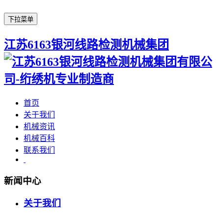
下拉菜单
江苏6163银河线路检测机械集团
首页
关于我们
机械资讯
机械百科
联系我们
新闻中心
关于我们