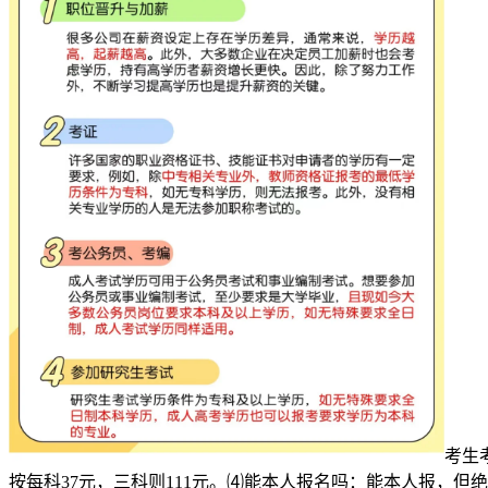
考生
按每科37元，三科则111元。⑷能本人报名吗：能本人报，