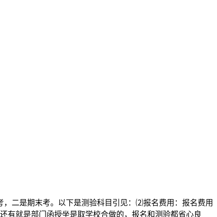
考，二是期末考。以下是测验科目引见：⑵报名费用：报名费用
。还有就是部门函授坐是取学校合做的，报名和测验都省心良