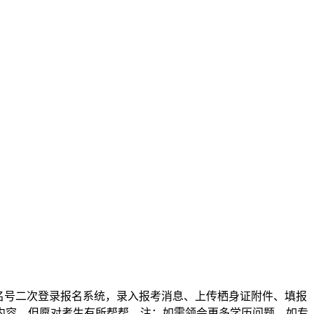
名号二次登录报名系统，录入报考消息、上传栖身证附件、填报
数内容，但愿对考生有所帮帮。注：如需领会更多学历问题，如专