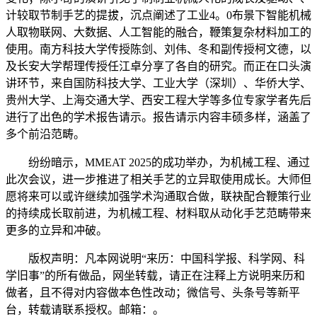
计较取节制手艺的提拔，沉点阐述了工业4。0布景下智能机械
人取物联网、大数据、人工智能的融合，鞭策复杂材料加工的
使用。南方科技大学传授陈剑、刘伟、冬和副传授柯文德，以
及长安大学帮理传授任江卓分享了各自的研究。而正在口头演
讲环节，来自国防科技大学、工业大学（深圳）、华侨大学、
贵州大学、上海交通大学、西安工程大学等多位专家学者先后
进行了出色的学术报告请示。报告请示内容丰硕多样，涵盖了
多个前沿范畴。
纷纷暗示，MMEAT 2025的成功举办，为机械工程、通过
此次会议，进一步推进了相关手艺的立异取使用成长。大师但
愿将来可以或许继续加强学术沟通取合做，联袂配合鞭策行业
的持续成长取前进，为机械工程、材料取从动化手艺范畴带来
更多的立异和冲破。
版权声明：凡本网说明“来历：中国科学报、科学网、科
学旧事”的所有做品，网坐转载，请正在注释上方说明来历和
做者，且不得对内容做本色性改动；微信号、头条号等新平
台，转载请联系授权。邮箱：。