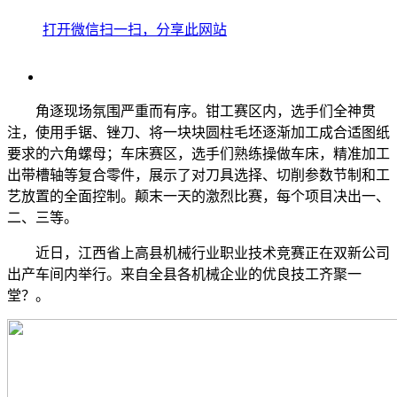
打开微信扫一扫，分享此网站
角逐现场氛围严重而有序。钳工赛区内，选手们全神贯
注，使用手锯、锉刀、将一块块圆柱毛坯逐渐加工成合适图纸
要求的六角螺母；车床赛区，选手们熟练操做车床，精准加工
出带槽轴等复合零件，展示了对刀具选择、切削参数节制和工
艺放置的全面控制。颠末一天的激烈比赛，每个项目决出一、
二、三等。
近日，江西省上高县机械行业职业技术竞赛正在双新公司
出产车间内举行。来自全县各机械企业的优良技工齐聚一
堂？。