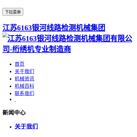
下拉菜单
江苏6163银河线路检测机械集团
首页
关于我们
机械资讯
机械百科
联系我们
新闻中心
关于我们