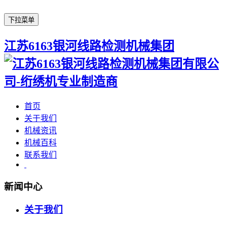
下拉菜单
江苏6163银河线路检测机械集团
首页
关于我们
机械资讯
机械百科
联系我们
新闻中心
关于我们