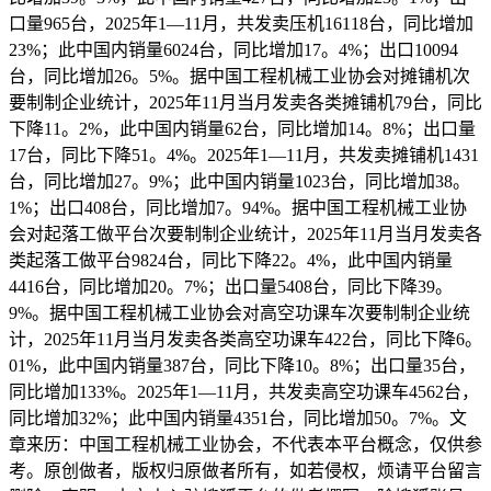
口量965台，2025年1—11月，共发卖压机16118台，同比增加
23%；此中国内销量6024台，同比增加17。4%；出口10094
台，同比增加26。5%。据中国工程机械工业协会对摊铺机次
要制制企业统计，2025年11月当月发卖各类摊铺机79台，同比
下降11。2%，此中国内销量62台，同比增加14。8%；出口量
17台，同比下降51。4%。2025年1—11月，共发卖摊铺机1431
台，同比增加27。9%；此中国内销量1023台，同比增加38。
1%；出口408台，同比增加7。94%。据中国工程机械工业协
会对起落工做平台次要制制企业统计，2025年11月当月发卖各
类起落工做平台9824台，同比下降22。4%，此中国内销量
4416台，同比增加20。7%；出口量5408台，同比下降39。
9%。据中国工程机械工业协会对高空功课车次要制制企业统
计，2025年11月当月发卖各类高空功课车422台，同比下降6。
01%，此中国内销量387台，同比下降10。8%；出口量35台，
同比增加133%。2025年1—11月，共发卖高空功课车4562台，
同比增加32%；此中国内销量4351台，同比增加50。7%。文
章来历：中国工程机械工业协会，不代表本平台概念，仅供参
考。原创做者，版权归原做者所有，如若侵权，烦请平台留言