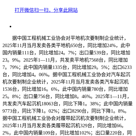
打开微信扫一扫，分享此网站
据中国工程机械工业协会对平地机次要制制企业统计，
2025年11月当月发卖各类平地机650台，同比增加24%，此中
国内销量111台，同比增加24。7%；出口量539台，同比增加
23。9%。2025年1—11月，共发卖平地机7568台，同比增加
7。79%；此中国内销量1335台，同比增加29。5%；出口6233
台，同比增加4。06%。据中国工程机械工业协会对汽车起沉
机次要制制企业统计，2025年11月当月发卖各类汽车起沉机
1536台，同比增加16。6%，此中国内销量780台，同比增加
25。8%；出口量756台，同比增加8。46%。2025年1—11月，
共发卖汽车起沉机18063台，同比下降1。38%；此中国内销量
9773台，同比下降1。02%；出口8290台，同比下降1。8%。
据中国工程机械工业协会对履带起沉机次要制制企业统计，
2025年11月当月发卖各类履带起沉机329台，同比增加66。
2%，此中国内销量109台，同比增加102%；出口量220台，同