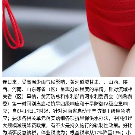
连日来，受高温少雨气候影响，黄河道域甘肃、、山西、陕
西、河南、山东等省（区）呈现分歧程度的旱情。针对流域相
关省（区）旱情，黄河防总和水利部黄河水利委员会（简称黄
委）第一时间别离启动抗旱四级响应和干旱防御Ⅳ级应急响
应；自6月14日17时起，针对河南省启动干旱防御Ⅲ级应急响
应；要求各相关单元落实落细各项抗旱保供水办法，中国推出
大规模减税降费政策，有不少是持久施行的轨制性政策。好比
为消弭反复纳税，停业税改为；根基税率从17%降至13%；小