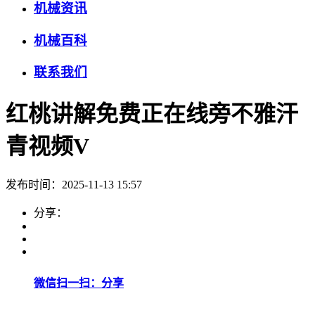
机械资讯
机械百科
联系我们
红桃讲解免费正在线旁不雅汗
青视频V
发布时间：2025-11-13 15:57
分享：
微信扫一扫：分享