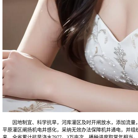
因地制宜、科学抗旱，河库灌区及时开闸放水，添加流量，
平原灌区阐扬机电井感化，采纳无效办法保障机井通电，并组织
来，全省累计抗旱浇水7977。3万亩次，播种进度取常年相当。