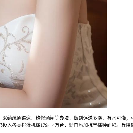
采纳疏通渠道、维修涵闸等办法，做到远送多浇、有水可浇；引
投入各类排灌机械179。4万台，勤奋添加抗旱播种面积。丘