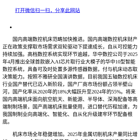
打开微信扫一扫，分享此网站
国内高端数控机床范畴加快推进。国内高端数控机床财产
正在政策支撑取市场需求双轮驱动下提速成长，自从可控能力
持续加强。高档数控系统实现环节逾越，华中数控公司于2025
年4月推出全球首款嵌入AI芯片取行业大模子的华中10型智能
数控系统，具备可及时处置多源传感器数据，付与机床动态取
决策能力。按照不雅研全国演讲数据，目前我国五轴数控机床
行业国产替代已迈入新阶段，国产厂商市场份额占领半壁山
河，国产化率从2020年的18%大幅跃升至2024年的55%。将来
国内高端机床面向航空航天、新能源、半导体、深海配备等高
端制制场景，国产高端机床批量使用，进口替代历程加速，为
我国制制业向高端化、智能化、自从化升级建牢环节配备根
底。
机床市场全年稳健增加。2025年金属切削机床产量同比增