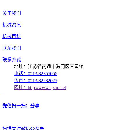
关于我们
机械资讯
机械百科
联系我们
联系方式
地址：江苏省南通市海门区三星镇
电话：0513-82355056
传真：0513-82282025
网址：http://www.sjzlm.net
微信扫一扫：分享
扫描关注微信公众号