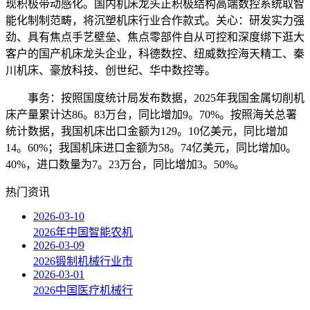
现积极带动感化。国内机床龙头正积极结构高端数控系统取智
能化制制范畴，将沉塑机床行业合作款式。关心：研发实力强
劲、具有焦点手艺壁垒、焦点零部件自从可控和深度绑下逛大
客户的国产机床龙头企业，科德数控、纽威数控海天精工、秦
川机床、豪放科技、创世纪、华中数控等。
事务：按照国度统计局发布数据，2025年我国金属切削机
床产量累计达86。83万台，同比增加9。70%。按照海关总署
统计数据，我国机床出口金额为129。10亿美元，同比增加
14。60%；我国机床进口金额为58。74亿美元，同比增加0。
40%，进口数量为7。23万台，同比增加3。50%。
热门资讯
2026-03-10
2026年中国智能农机
2026-03-09
2026锻制机械行业市
2026-03-01
2026中国医疗机械行