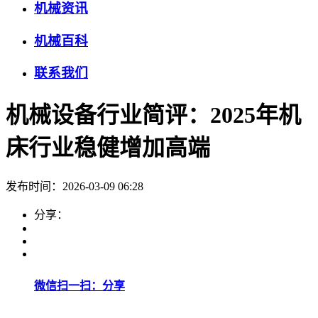
机械资讯
机械百科
联系我们
机械设备行业简评：2025年机
床行业稳健增加高端
发布时间：2026-03-09 06:28
分享：
微信扫一扫：分享